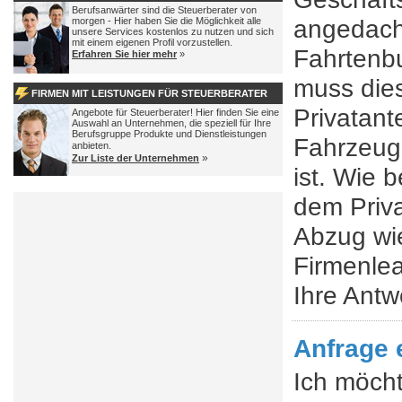
Berufsanwärter sind die Steuerberater von
angedach
morgen - Hier haben Sie die Möglichkeit alle
unsere Services kostenlos zu nutzen und sich
mit einem eigenen Profil vorzustellen.
Fahrtenb
Erfahren Sie hier mehr
»
muss dies
FIRMEN MIT LEISTUNGEN FÜR STEUERBERATER
Privatant
Angebote für Steuerberater! Hier finden Sie eine
Auswahl an Unternehmen, die speziell für Ihre
Berufsgruppe Produkte und Dienstleistungen
Fahrzeug
anbieten.
»
Zur Liste der Unternehmen
ist. Wie b
dem Priva
Abzug wie
Firmenlea
Ihre Antw
Anfrage 
Ich möcht