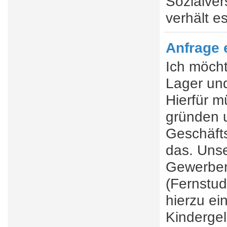
Sozialver
verhält e
Anfrage 
Ich möcht
Lager und
Hierfür m
gründen u
Geschäfts
das. Unse
Gewerben
(Fernstud
hierzu ei
Kindergel