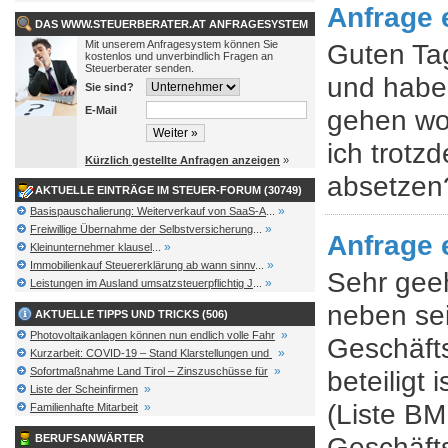
Anfrage 
DAS WWW.STEUERBERATER.AT ANFRAGESYSTEM
Mit unserem Anfragesystem können Sie
Guten Tag
kostenlos und unverbindlich Fragen an
Steuerberater senden.
und habe 
Sie sind?
E-Mail
gehen wo 
ich trotz
Kürzlich gestellte Anfragen anzeigen
»
absetzen
AKTUELLE EINTRÄGE IM STEUER-FORUM (30749)
»
Basispauschalierung: Weiterverkauf von SaaS-A
...
»
Freiwillige Übernahme der Selbstversicherung
...
Anfrage 
»
Kleinunternehmer klausel
...
»
Immobilienkauf Steuererklärung ab wann sinnv
...
Sehr gee
»
Leistungen im Ausland umsatzsteuerpflichtig J
...
neben sei
AKTUELLE TIPPS UND TRICKS (506)
»
Photovoltaikanlagen können nun endlich volle Fahr
Geschäfts
»
Kurzarbeit: COVID-19 – Stand Klarstellungen und
»
Sofortmaßnahme Land Tirol – Zinszuschüsse für
beteiligt
»
Liste der Scheinfirmen
(Liste BM
»
Familienhafte Mitarbeit
Geschäfts
BERUFSANWÄRTER