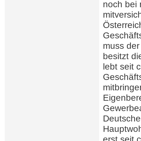
noch bei
mitversic
Österrei
Geschäfts
muss der
besitzt d
lebt seit
Geschäft
mitbringe
Eigenbere
Gewerbeau
Deutsche
Hauptwohn
erst seit 