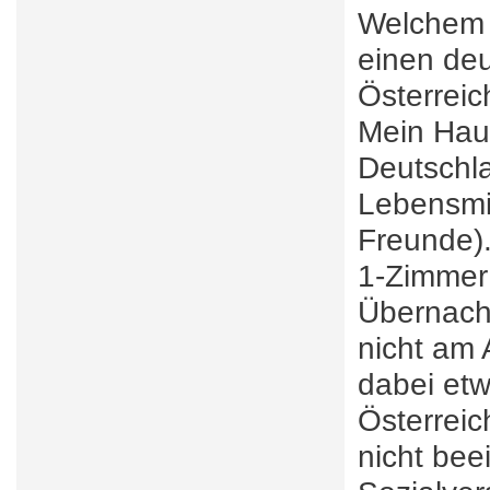
Welchem S
einen deu
Österreic
Mein Hau
Deutschla
Lebensmit
Freunde).
1-Zimmer
Übernacht
nicht am
dabei etw
Österreic
nicht bee