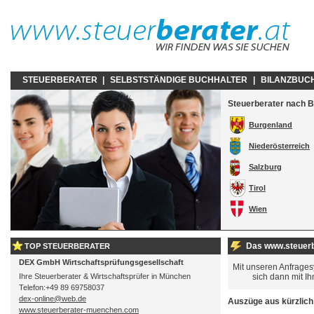
STEUERBERATER
|
SELBSTSTÄNDIGE BUCHHALTER
|
BILANZBUC
Steuerberater nach 
Burgenland
Niederösterreich
Salzburg
Tirol
Wien
Das www.steuerb
TOP STEUERBERATER
DEX GmbH Wirtschaftsprüfungsgesellschaft
Mit unseren Anfrages
Ihre Steuerberater & Wirtschaftsprüfer in München
sich dann mit I
Telefon:+49 89 69758037
dex-online@web.de
Auszüge aus kürzlich
www.steuerberater-muenchen.com