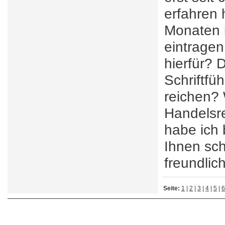
erfahren
Monaten i
eintragen
hierfür? 
Schriftfü
reichen? 
Handelsre
habe ich 
Ihnen sch
freundli
Seite:
1
|
2
|
3
|
4
|
5
|
6