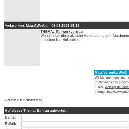
Verfasst von:
Mag.V.Weiß
am
08.03.2003 19:12
THEMA: Re: werkvertrag
Wenn es um die praktische Handhabung geht:Versteueru
in meiner Kanzlei anbieten
Mag. Veronika Weiß
Wir kümmern uns auch 
Kostenloses Erstgesprä
E-Mail:
weiss@steuerber
Internet:
http://www.steu
«
Zurück zur Übersicht
Auf dieses Thema / Eintrag antworten:
Name:
E-Mail: