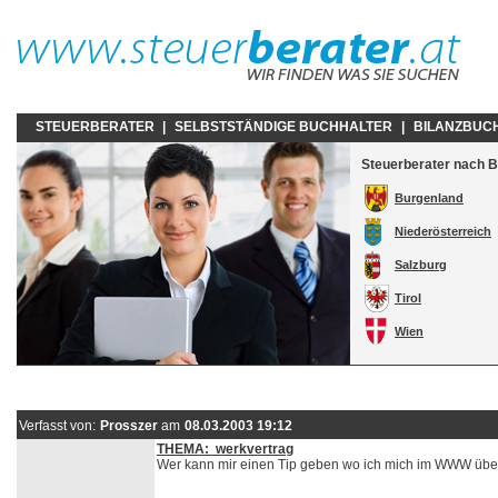
STEUERBERATER
|
SELBSTSTÄNDIGE BUCHHALTER
|
BILANZBUC
Steuerberater nach 
Burgenland
Niederösterreich
Salzburg
Tirol
Wien
Verfasst von:
Prosszer
am
08.03.2003 19:12
THEMA: werkvertrag
Wer kann mir einen Tip geben wo ich mich im WWW üb