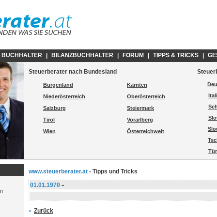
E BUCHHALTER
|
BILANZBUCHHALTER
|
FORUM
|
TIPPS & TRICKS
|
GE
Steuerberater nach Bundesland
Steuer
Deu
Burgenland
Kärnten
Ita
Niederösterreich
Oberösterreich
Sc
Salzburg
Steiermark
Slo
Tirol
Vorarlberg
Slo
Wien
Österreichweit
Tsc
Tür
www.steuerberater.at
- Tipps und Tricks
-
01.01.1970
en
«
Zurück