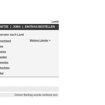
Login
SETZE
|
JOBS
|
EINTRAG BESTELLEN
berater nach Land
Weitere Länder
»
tschland
lien
hweiz
wakei
wenien
hechien
kei
Dieser Beitrag wurde verfasst von: