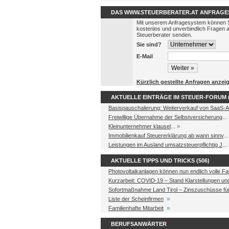
DAS WWW.STEUERBERATER.AT ANFRAGE
Mit unserem Anfragesystem können 
kostenlos und unverbindlich Fragen 
Steuerberater senden.
Sie sind?
E-Mail
Kürzlich gestellte Anfragen anzei
AKTUELLE EINTRÄGE IM STEUER-FORUM (
Basispauschalierung: Weiterverkauf von SaaS-A
Freiwillige Übernahme der Selbstversicherung
...
»
Kleinunternehmer klausel
...
Immobilienkauf Steuererklärung ab wann sinnv
..
Leistungen im Ausland umsatzsteuerpflichtig J
...
AKTUELLE TIPPS UND TRICKS (506)
Photovoltaikanlagen können nun endlich volle Fa
Kurzarbeit: COVID-19 – Stand Klarstellungen u
Sofortmaßnahme Land Tirol – Zinszuschüsse fü
»
Liste der Scheinfirmen
»
Familienhafte Mitarbeit
BERUFSANWÄRTER