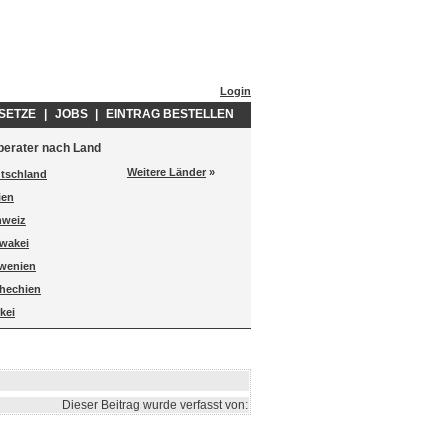
Login
SETZE
|
JOBS
|
EINTRAG BESTELLEN
berater nach Land
Weitere Länder
»
tschland
lien
hweiz
wakei
wenien
hechien
kei
Dieser Beitrag wurde verfasst von: