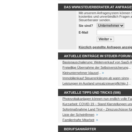
DAS WWW.STEUERBERATER.AT ANFRAGE
Mit unserem Anfragesystem können 
kostenlos und unverbindlich Fragen 
Steuerberater senden.
Sie sind?
E-Mail
Kürzlich gestellte Anfragen anzei
AKTUELLE EINTRÄGE IM STEUER-FORUM (
Basispauschalierung: Weiterverkauf von SaaS-A
Freiwillige Übernahme der Selbstversicherung
...
»
Kleinunternehmer klausel
...
Immobilienkauf Steuererklärung ab wann sinnv
..
Leistungen im Ausland umsatzsteuerpflichtig J
...
AKTUELLE TIPPS UND TRICKS (506)
Photovoltaikanlagen können nun endlich volle Fa
Kurzarbeit: COVID-19 – Stand Klarstellungen u
Sofortmaßnahme Land Tirol – Zinszuschüsse fü
»
Liste der Scheinfirmen
»
Familienhafte Mitarbeit
BERUFSANWÄRTER