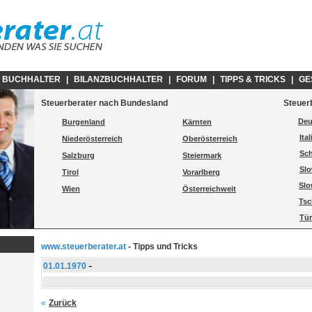
E BUCHHALTER
|
BILANZBUCHHALTER
|
FORUM
|
TIPPS & TRICKS
|
GE
Steuerberater nach Bundesland
Steuer
Deu
Burgenland
Kärnten
Ita
Niederösterreich
Oberösterreich
Sc
Salzburg
Steiermark
Slo
Tirol
Vorarlberg
Slo
Wien
Österreichweit
Tsc
Tür
www.steuerberater.at
- Tipps und Tricks
-
01.01.1970
«
Zurück