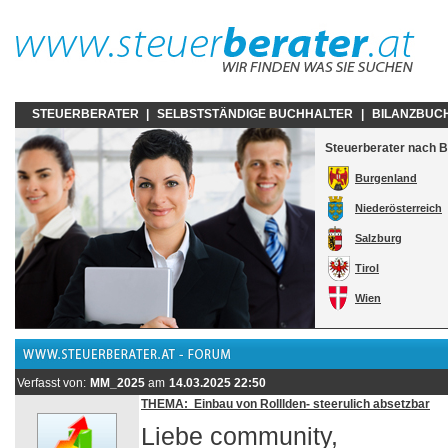
STEUERBERATER
|
SELBSTSTÄNDIGE BUCHHALTER
|
BILANZBUC
Steuerberater nach 
Burgenland
Niederösterreich
Salzburg
Tirol
Wien
Verfasst von:
MM_2025
am
14.03.2025 22:50
THEMA: Einbau von Rolllden- steerulich absetzbar
Liebe community,