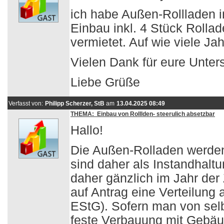
ich habe Außen-Rollladen 
Einbau inkl. 4 Stück Roll
vermietet. Auf wie viele J
Vielen Dank für eure Unter
Liebe Grüße
Verfasst von:
Philipp Scherzer, StB
am
13.04.2025 08:49
THEMA: Einbau von Rolllden- steerulich absetzbar
Hallo!
Die Außen-Rolladen werde
sind daher als Instandhalt
daher gänzlich im Jahr der 
auf Antrag eine Verteilung 
EStG). Sofern man von selb
feste Verbauung mit Gebäud