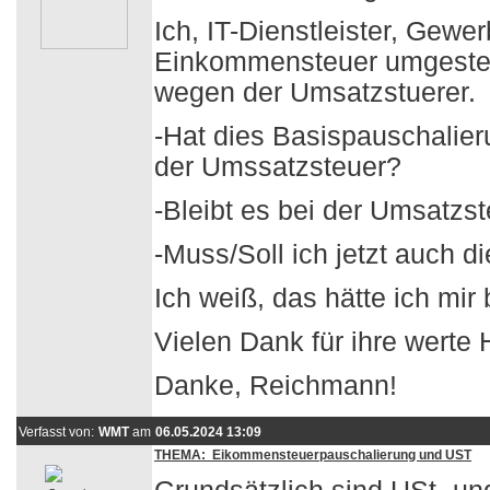
Ich, IT-Dienstleister, Gew
Einkommensteuer umgestellt
wegen der Umsatzstuerer.
-Hat dies Basispauschalier
der Umssatzsteuer?
-Bleibt es bei der Umsatzs
-Muss/Soll ich jetzt auch 
Ich weiß, das hätte ich mir 
Vielen Dank für ihre werte H
Danke, Reichmann!
Verfasst von:
WMT
am
06.05.2024 13:09
THEMA: Eikommensteuerpauschalierung und UST