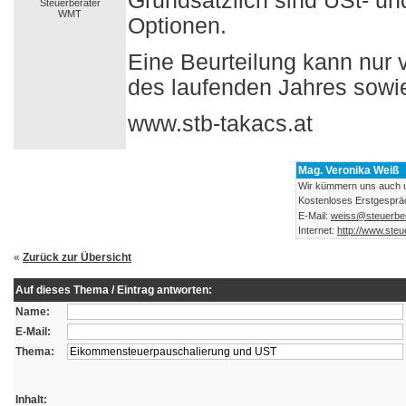
Grundsätzlich sind USt- u
Steuerberater
WMT
Optionen.
Eine Beurteilung kann nu
des laufenden Jahres sowi
www.stb-takacs.at
Mag. Veronika Weiß
Wir kümmern uns auch 
Kostenloses Erstgesprä
E-Mail:
weiss@steuerber
Internet:
http://www.steu
«
Zurück zur Übersicht
Auf dieses Thema / Eintrag antworten:
Name:
E-Mail:
Thema:
Inhalt: