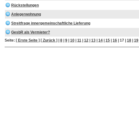
Rückstellungen
Anlegerwohnung
Streitfrage innergemeinschaftliche Lieferung
GesbR als Vermieter?
Seite:
[ Erste Seite ]
[ Zurück ]
|
8
|
9
|
10
|
11
|
12
|
13
|
14
|
15
|
16
|
17
|
18
|
19